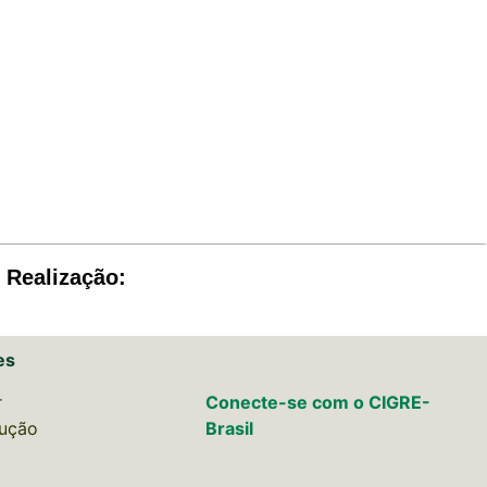
Realização:
es
r
Conecte-se com o CIGRE-
lução
Brasil